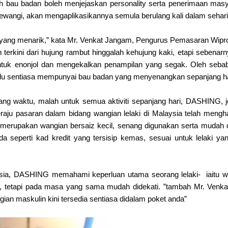
 bau badan boleh menjejaskan personality serta penerimaan masy
 pewangi, akan mengaplikasikannya semula berulang kali dalam sehar
 yang menarik,” kata Mr. Venkat Jangam, Pengurus Pemasaran Wip
terkini dari hujung rambut hinggalah kehujung kaki, etapi sebenar
 untuk enonjol dan mengekalkan penampilan yang segak.
Oleh sebab
perlu sentiasa mempunyai bau badan yang menyenangkan sepanjang ha
ang waktu, malah untuk semua aktiviti sepanjang hari, DASHING, 
raju pasaran dalam bidang wangian lelaki di Malaysia telah mengh
merupakan wangian bersaiz kecil, senang digunakan serta mudah 
seperti kad kredit yang tersisip kemas, sesuai untuk lelaki yan
laysia, DASHING memahami keperluan utama seorang lelaki- iaitu 
 tetapi pada masa yang sama mudah didekati. ”tambah Mr. Venkat
n maskulin kini tersedia sentiasa didalam poket anda”