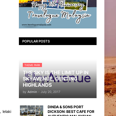
POPULAR POSTS
THEME PARK
THE SKY IS THE LIMIT UP IN
SKYAVENUE, GENTING
HIGHLANDS
by
Admin
-
July 20, 2017
DINDA & SONS PORT
DICKSON: BEST CAFE FOR
lelaki