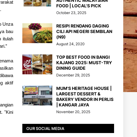
AUTHENTIC MALAYSIAN
arakat
FOOD | LOCAL'S PICK
i.
October 23, 2025
ro Unza
RESIPI RENDANG DAGING
CILI API NEGERI SEMBILAN
nya bau
(N9)
 itulah
August 24, 2020
ri.”
TOP BEST FOOD IN BANGI
jenama
KAJANG 2025: MUST-TRY
DINING GUIDE
asilkan
December 29, 2025
dibawa
g aktif
MUM'S HERITAGE HOUSE |
LARGEST DESSERT &
BAKERY VENDOR IN PERLIS
| KANGAR JAYA
wangian
November 20, 2025
. "Kini
OUR SOCIAL MEDIA