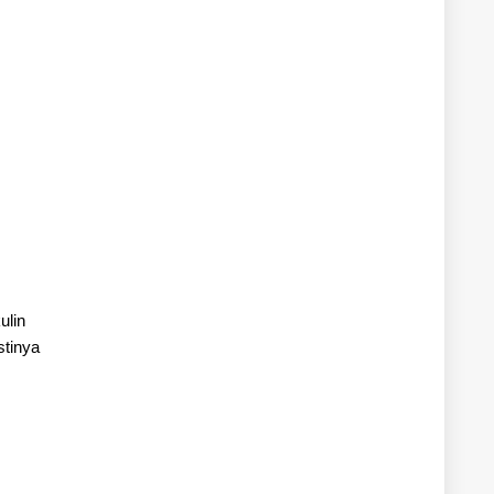
ulin
stinya